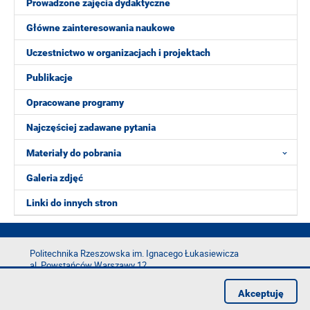
Prowadzone zajęcia dydaktyczne
Główne zainteresowania naukowe
Uczestnictwo w organizacjach i projektach
Publikacje
Opracowane programy
Najczęściej zadawane pytania
Materiały do pobrania
Galeria zdjęć
Linki do innych stron
Politechnika Rzeszowska im. Ignacego Łukasiewicza
al. Powstańców Warszawy 12
35-029 Rzeszów
Akceptuję
tel.: +48 17 865 11 00