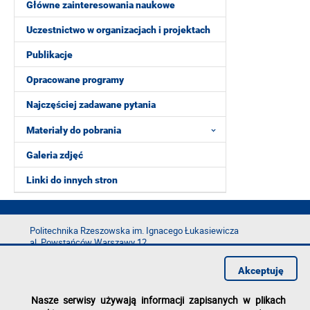
Główne zainteresowania naukowe
Uczestnictwo w organizacjach i projektach
Publikacje
Opracowane programy
Najczęściej zadawane pytania
Materiały do pobrania
Galeria zdjęć
Linki do innych stron
Politechnika Rzeszowska im. Ignacego Łukasiewicza
al. Powstańców Warszawy 12
35-029 Rzeszów
Akceptuję
tel.: +48 17 865 11 00
fax: +48 17 854 12 60
Nasze serwisy używają informacji zapisanych w plikach
e-mail:
kancelaria@prz.edu.pl